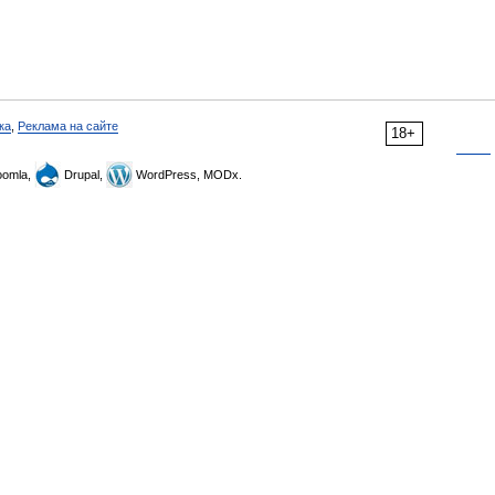
ка
,
Реклама на сайте
18+
omla,
Drupal,
WordPress, MODx.