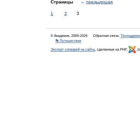
Страницы
←
предыдущая
1
2
3
© Академик, 2000-2026
Обратная связь:
Техподдерж
👣 Путешествия
Экспорт словарей на сайты
, сделанные на PHP,
Jo