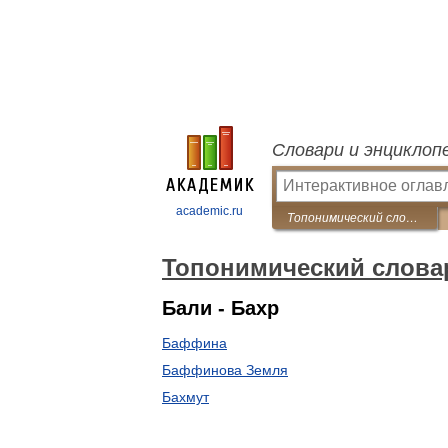
Словари и энциклоп
academic.ru
Топонимический словарь
Топонимический слова
Бали - Бахр
Баффина
Баффинова Земля
Бахмут