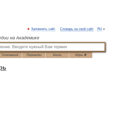
Запомнить сайт
Словарь на свой сайт
RU
едии на Академике
Толкования
Переводы
Книги
Игры ⚽
рь